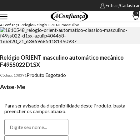
Entrar/Cadastrar
0
AConfiança
Relógio
Relógio ORIENT masculino
Relógio ORIENT masculino automático mecânico
F49SS022 D1SX
Produto Esgotado
108391
Avise-Me
Para ser avisado da disponibilidade deste Produto, basta
preencher os campos abaixo.