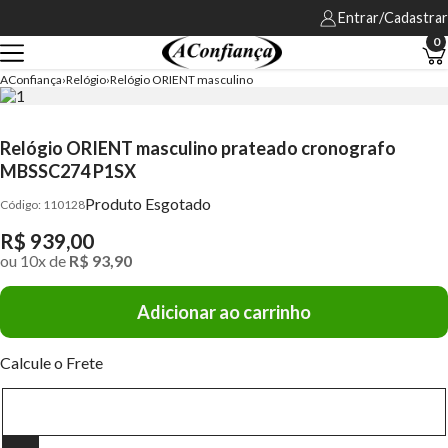
Entrar/Cadastrar
0
AConfiança
Relógio
Relógio ORIENT masculino
Relógio ORIENT masculino prateado cronografo
MBSSC274 P1SX
Produto Esgotado
110128
R$ 939,00
ou
10
x
de
R$ 93,90
Adicionar ao carrinho
Calcule o Frete