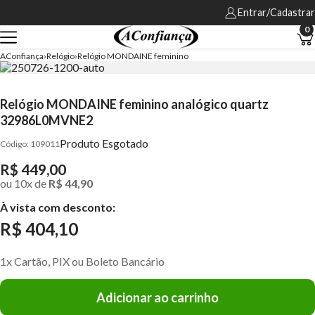
Entrar/Cadastrar
0
AConfiança
Relógio
Relógio MONDAINE feminino
Relógio MONDAINE feminino analógico quartz
32986L0MVNE2
Produto Esgotado
109011
R$ 449,00
ou
10
x
de
R$ 44,90
À vista com desconto:
R$ 404,10
1x Cartão, PIX ou Boleto Bancário
Adicionar ao carrinho