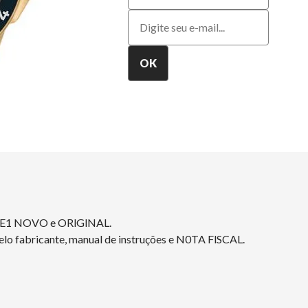
DE1 NOVO e ORlGlNAL.
elo fabricante, manual de instruções e N0TA FlSCAL.