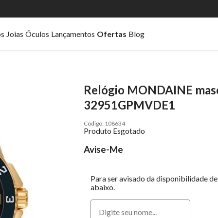
os
Joias
Óculos
Lançamentos
Ofertas
Blog
Relógio MONDAINE mascu
32951GPMVDE1
108634
Produto Esgotado
Avise-Me
Para ser avisado da disponibilidade d
abaixo.