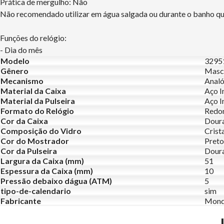
Prática de mergulho: Não
Não recomendado utilizar em água salgada ou durante o banho que
Funções do relógio:
- Dia do mês
Modelo
329
Gênero
Masc
Mecanismo
Analó
Material da Caixa
Aço I
Material da Pulseira
Aço I
Formato do Relógio
Redo
Cor da Caixa
Dour
Composição do Vidro
Crist
Cor do Mostrador
Preto
Cor da Pulseira
Dour
Largura da Caixa (mm)
51
Espessura da Caixa (mm)
10
Pressão debaixo dágua (ATM)
5
tipo-de-calendario
sim
Fabricante
Mond