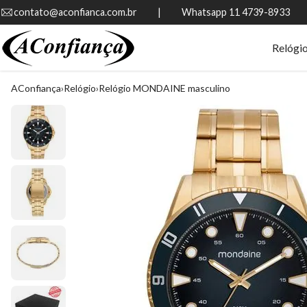
contato@aconfianca.com.br          |          Whatsapp 11 4739-8933
Relógi
AConfiança
Relógio
Relógio MONDAINE masculino