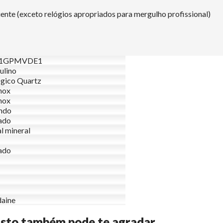
nte (exceto relógios apropriados para mergulho profissional)
51GPMVDE1
ulino
gico Quartz
nox
nox
ndo
ado
al mineral
ado
aine
Isto também pode te agradar