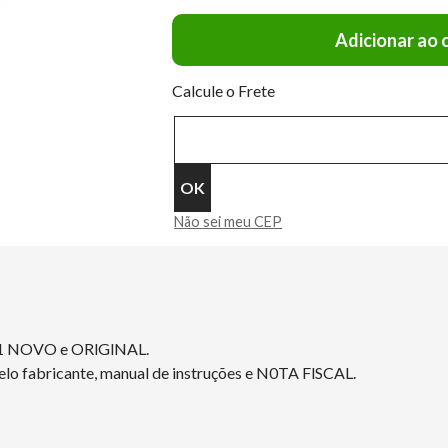
Adicionar ao 
Calcule o Frete
Não sei meu CEP
1 NOVO e ORlGlNAL.
elo fabricante, manual de instruções e N0TA FlSCAL.