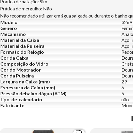
Prática de natação: Sim
Prática de mergulho: Não
Não recomendado utilizar em água salgada ou durante o banho que
Modelo
326
Gênero
Femin
Mecanismo
Analó
Material da Caixa
Aço I
Material da Pulseira
Aço I
Formato do Relógio
Redo
Cor da Caixa
Dour
Composição do Vidro
Crist
Cor do Mostrador
Dour
Cor da Pulseira
Dour
Largura da Caixa (mm)
29
Espessura da Caixa (mm)
6
Pressão debaixo dágua (ATM)
5
tipo-de-calendario
não
Fabricante
Mond