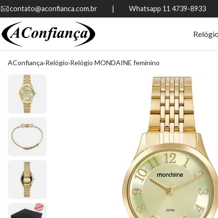
contato@aconfianca.com.br          |          Whatsapp 11 4739-8933
Relógi
AConfiança
Relógio
Relógio MONDAINE feminino