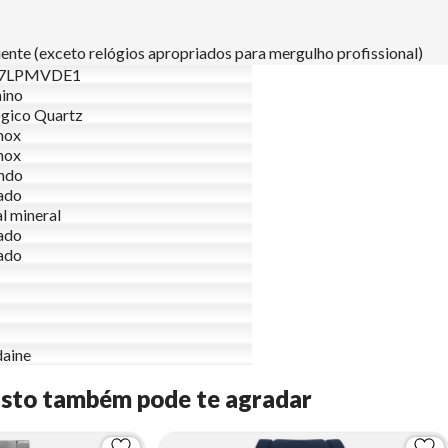
nte (exceto relógios apropriados para mergulho profissional)
97LPMVDE1
ino
gico Quartz
nox
nox
ndo
ado
al mineral
ado
ado
aine
Isto também pode te agradar