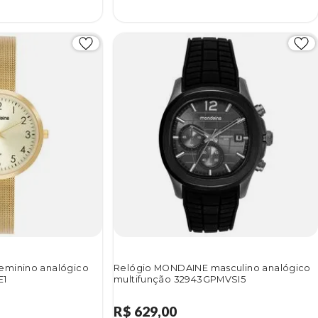
eminino analógico
Relógio MONDAINE masculino analógico
E1
multifunção 32943GPMVSI5
R$ 629,00