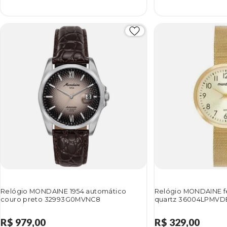
Relógio MONDAINE 1954 automático
Relógio MONDAINE f
couro preto 32993G0MVNC8
quartz 36004LPMVD
R$ 979,00
R$ 329,00