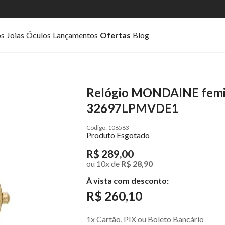
os
Joias
Óculos
Lançamentos
Ofertas
Blog
Relógio MONDAINE femin
32697LPMVDE1
108583
Produto Esgotado
R$ 289,00
ou
10
x
de
R$ 28,90
À vista com desconto:
R$ 260,10
1x Cartão, PIX ou Boleto Bancário