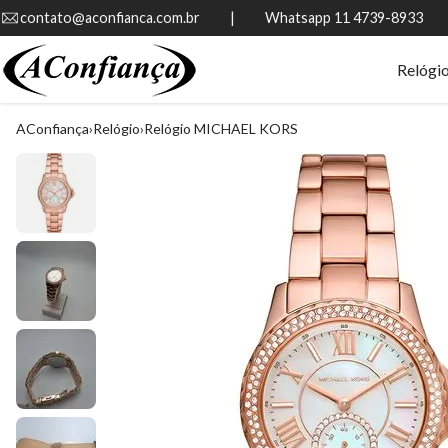
contato@aconfianca.com.br          |          Whatsapp 11 4739-8933
Relógi
AConfiança
Relógio
Relógio MICHAEL KORS