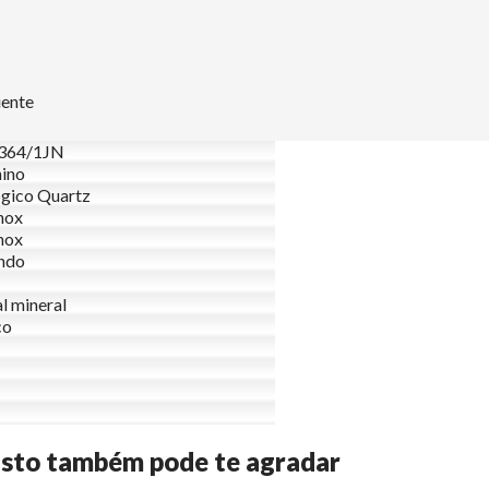
uente
364/1JN
ino
gico Quartz
nox
nox
ndo
al mineral
co
Isto também pode te agradar