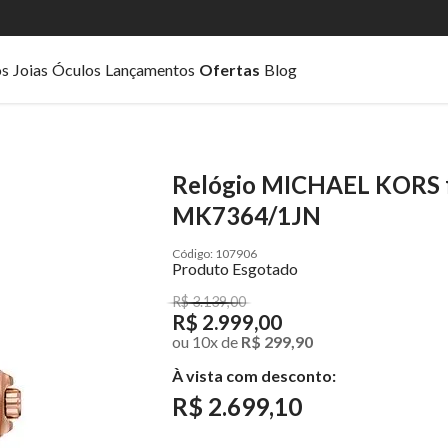
os
Joias
Óculos
Lançamentos
Ofertas
Blog
Relógio MICHAEL KORS f
MK7364/1JN
107906
Produto Esgotado
R$ 3.139,00
R$ 2.999,00
ou
10
x
de
R$ 299,90
À vista com desconto:
R$ 2.699,10