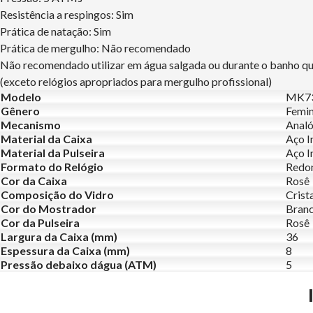
Resistência a respingos: Sim
Prática de natação: Sim
Prática de mergulho: Não recomendado
Não recomendado utilizar em água salgada ou durante o banho q
(exceto relógios apropriados para mergulho profissional)
Modelo
MK7
Gênero
Femin
Mecanismo
Analó
Material da Caixa
Aço I
Material da Pulseira
Aço I
Formato do Relógio
Redo
Cor da Caixa
Rosê
Composição do Vidro
Crist
Cor do Mostrador
Bran
Cor da Pulseira
Rosê
Largura da Caixa (mm)
36
Espessura da Caixa (mm)
8
Pressão debaixo dágua (ATM)
5