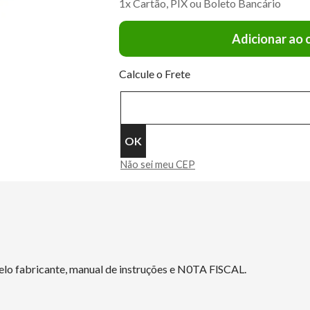
1x Cartão, PIX ou Boleto Bancário
Adicionar ao 
Calcule o Frete
Não sei meu CEP
elo fabricante, manual de instruções e N0TA FlSCAL.