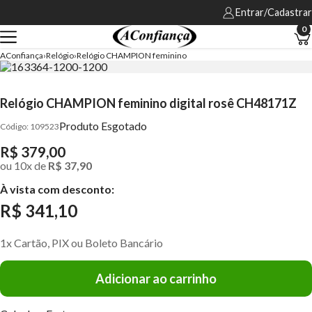
Entrar/Cadastrar
0
AConfiança
Relógio
Relógio CHAMPION feminino
Relógio CHAMPION feminino digital rosê CH48171Z
Produto Esgotado
109523
R$ 379,00
ou
10
x
de
R$ 37,90
À vista com desconto:
R$ 341,10
1x Cartão, PIX ou Boleto Bancário
Adicionar ao carrinho