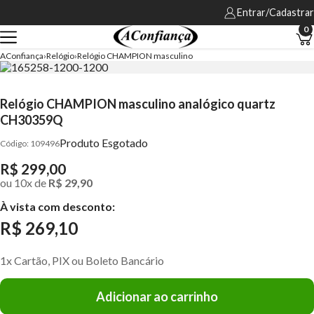
Entrar/Cadastrar
0
AConfiança
Relógio
Relógio CHAMPION masculino
Relógio CHAMPION masculino analógico quartz
CH30359Q
Produto Esgotado
109496
R$ 299,00
ou
10
x
de
R$ 29,90
À vista com desconto:
R$ 269,10
1x Cartão, PIX ou Boleto Bancário
Adicionar ao carrinho