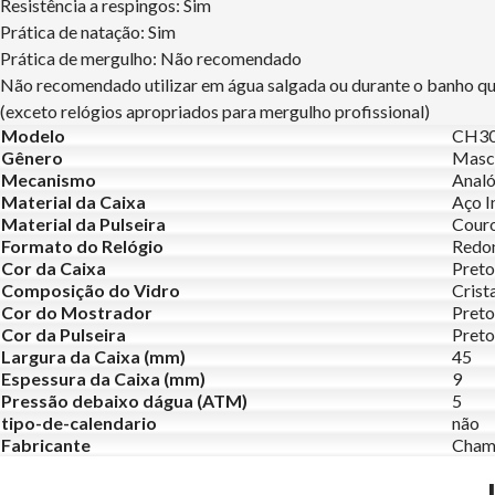
Resistência a respingos: Sim
Prática de natação: Sim
Prática de mergulho: Não recomendado
Não recomendado utilizar em água salgada ou durante o banho q
(exceto relógios apropriados para mergulho profissional)
Modelo
CH3
Gênero
Masc
Mecanismo
Analó
Material da Caixa
Aço I
Material da Pulseira
Cour
Formato do Relógio
Redo
Cor da Caixa
Preto
Composição do Vidro
Crist
Cor do Mostrador
Preto
Cor da Pulseira
Preto
Largura da Caixa (mm)
45
Espessura da Caixa (mm)
9
Pressão debaixo dágua (ATM)
5
tipo-de-calendario
não
Fabricante
Cham