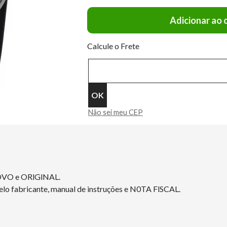
Adicionar ao 
Calcule o Frete
Não sei meu CEP
OVO e ORlGlNAL.
elo fabricante, manual de instruções e N0TA FlSCAL.