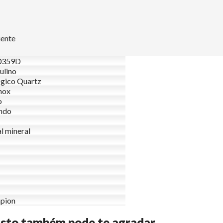
uente
0359D
ulino
gico Quartz
nox
o
ndo
al mineral
pion
Isto também pode te agradar