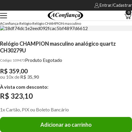
Entrar/Cadastrar
0
AConfiança
Relógio
Relógio CHAMPION masculino
Relógio CHAMPION masculino analógico quartz
CH30279U
Produto Esgotado
109473
R$ 359,00
ou
10
x
de
R$ 35,90
À vista com desconto:
R$ 323,10
1x Cartão, PIX ou Boleto Bancário
Adicionar ao carrinho