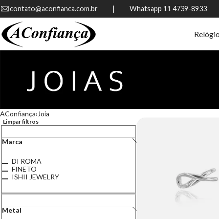
contato@aconfianca.com.br          |          Whatsapp 11 4739-8933
Relógi
AConfiança
Joia
Limpar filtros
Marca
DI ROMA
FINETO
ISHII JEWELRY
Metal