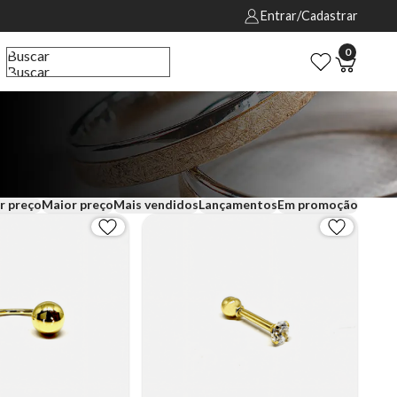
Entrar/Cadastrar
0
Buscar
Buscar
r preço
Maior preço
Mais vendidos
Lançamentos
Em promoção