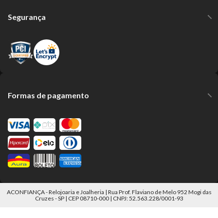
Segurança
Formas de pagamento
ACONFIANÇA - Relojoaria e Joalheria | Rua Prof. Flaviano de Melo 952 Mogi das
Cruzes - SP | CEP 08710-000 | CNPJ: 52.563.228/0001-93