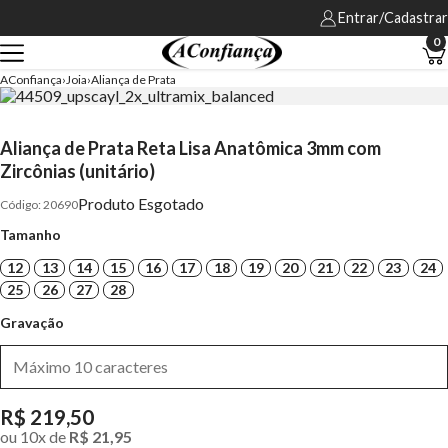
Entrar/Cadastrar
0
AConfiança
Joia
Aliança de Prata
Aliança de Prata Reta Lisa Anatômica 3mm com
Zircônias (unitário)
Produto Esgotado
20690
Tamanho
12
13
14
15
16
17
18
19
20
21
22
23
24
25
26
27
28
Gravação
R$ 219,50
ou
10
x
de
R$ 21,95