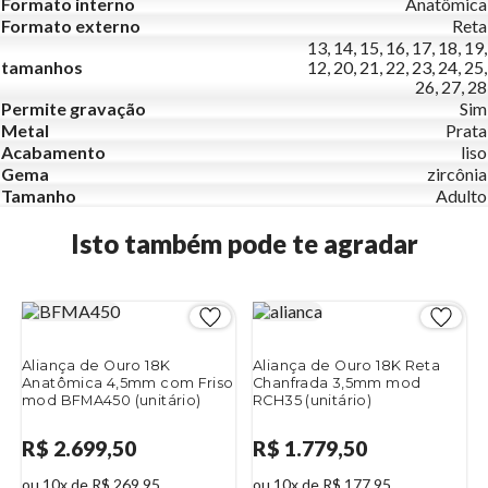
Formato interno
Anatômica
Formato externo
Reta
13, 14, 15, 16, 17, 18, 19,
tamanhos
12, 20, 21, 22, 23, 24, 25,
26, 27, 28
Permite gravação
Sim
Metal
Prata
Acabamento
liso
Gema
zircônia
Tamanho
Adulto
Isto também pode te agradar
Aliança de Ouro 18K
Aliança de Ouro 18K Reta
Anatômica 4,5mm com Friso
Chanfrada 3,5mm mod
mod BFMA450 (unitário)
RCH35 (unitário)
R$ 2.699,50
R$ 1.779,50
ou 10x de R$ 269,95
ou 10x de R$ 177,95