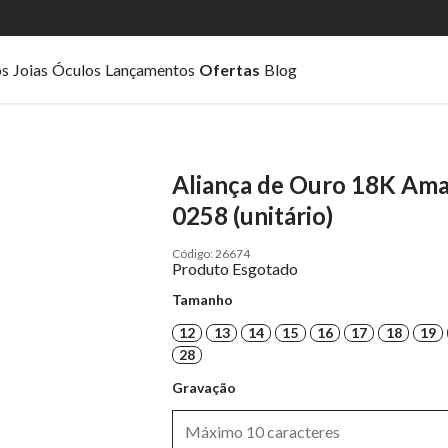
os
Joias
Óculos
Lançamentos
Ofertas
Blog
Aliança de Ouro 18K Ama
0258 (unitário)
26674
Produto Esgotado
Tamanho
12
13
14
15
16
17
18
19
28
Gravação