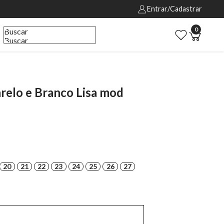
Entrar/Cadastrar
0
Buscar
Buscar
relo e Branco Lisa mod
20
21
22
23
24
25
26
27