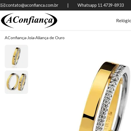
contato@aconfianca.com.br          |          Whatsapp 11 4739-8933
Relógi
AConfiança
Joia
Aliança de Ouro