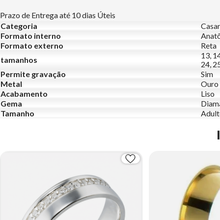
Prazo de Entrega até 10 dias Úteis
Categoria
Casa
Formato interno
Anat
Formato externo
Reta
13, 14
tamanhos
24, 25
Permite gravação
Sim
Metal
Ouro
Acabamento
Liso
Gema
Diama
Tamanho
Adul