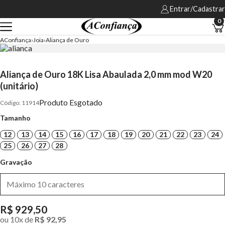
Entrar/Cadastrar
0
AConfiança
Joia
Aliança de Ouro
Aliança de Ouro 18K Lisa Abaulada 2,0 mm mod W20
(unitário)
Produto Esgotado
11914
Tamanho
12
13
14
15
16
17
18
19
20
21
22
23
24
25
26
27
28
Gravação
R$ 929,50
ou
10
x
de
R$ 92,95