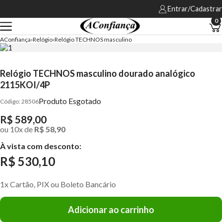
Entrar/Cadastrar
0
AConfiança
Relógio
Relógio TECHNOS masculino
Relógio TECHNOS masculino dourado analógico
2115KOI/4P
Produto Esgotado
28506
R$ 589,00
ou
10
x
de
R$ 58,90
À vista com desconto:
R$ 530,10
1x Cartão, PIX ou Boleto Bancário
Adicionar ao carrinho