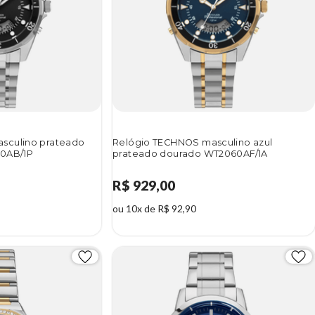
sculino prateado
Relógio TECHNOS masculino azul
60AB/1P
prateado dourado WT2060AF/1A
R$ 929,00
ou 10x de R$ 92,90