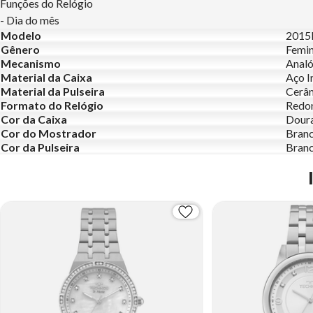
Funções do Relógio
- Dia do mês
Modelo
2015
Gênero
Femin
Mecanismo
Analó
Material da Caixa
Aço I
Material da Pulseira
Cerâ
Formato do Relógio
Redo
Cor da Caixa
Dour
Cor do Mostrador
Bran
Cor da Pulseira
Branc