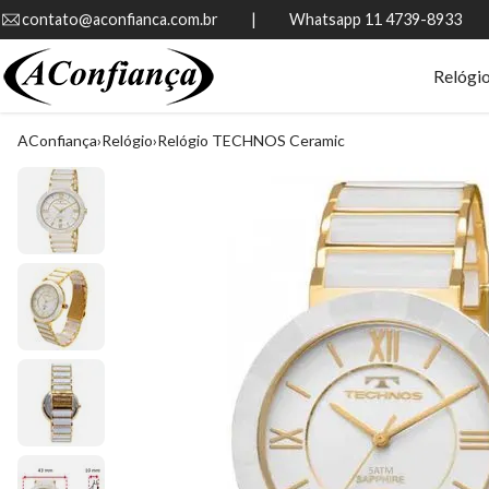
contato@aconfianca.com.br          |          Whatsapp 11 4739-8933
Relógi
AConfiança
Relógio
Relógio TECHNOS Ceramic