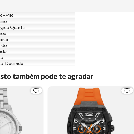
BV/4B
ino
gico Quartz
nox
mica
ndo
ado
co
o, Dourado
Isto também pode te agradar