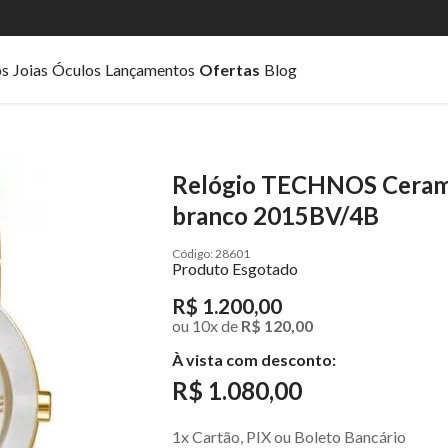
os
Joias
Óculos
Lançamentos
Ofertas
Blog
Relógio TECHNOS Cerami
branco 2015BV/4B
28601
Produto Esgotado
R$ 1.200,00
ou
10
x
de
R$ 120,00
À vista com desconto:
R$ 1.080,00
1x Cartão, PIX ou Boleto Bancário