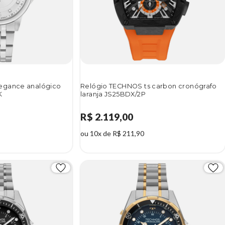
egance analógico
Relógio TECHNOS ts carbon cronógrafo
K
laranja JS25BDX/2P
R$ 2.119,00
ou 10x de R$ 211,90