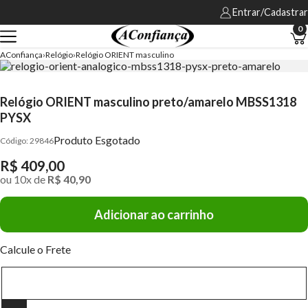
Entrar/Cadastrar
0
AConfiança
Relógio
Relógio ORIENT masculino
Relógio ORIENT masculino preto/amarelo MBSS1318
PYSX
Produto Esgotado
29846
R$ 409,00
ou
10
x
de
R$ 40,90
Adicionar ao carrinho
Calcule o Frete