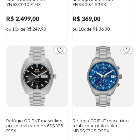
YN6SC030 E1MX
FBSS0134 S3SX
R$ 2.499,00
R$ 369,00
ou 10x de R$ 249,90
ou 10x de R$ 36,90
Relógio ORIENT masculino
Relógio ORIENT masculino
preto prateado YN6SS026
azul cronografo solar
P1SX
MBSSC308 D2SX