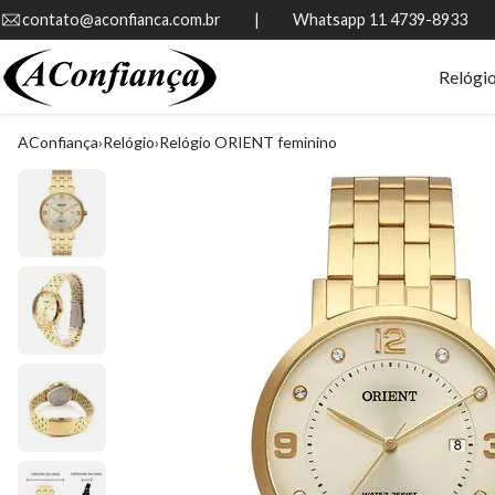
contato@aconfianca.com.br          |          Whatsapp 11 4739-8933
Relógi
AConfiança
Relógio
Relógio ORIENT feminino