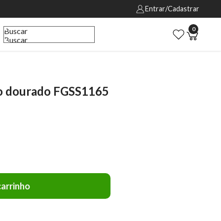
Entrar/Cadastrar
0
Buscar
Buscar
o dourado FGSS1165
carrinho