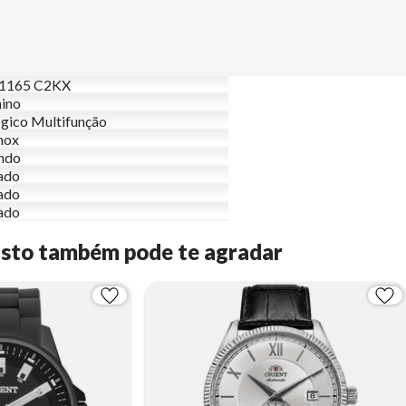
1165 C2KX
ino
gico Multifunção
nox
ndo
ado
ado
ado
Isto também pode te agradar