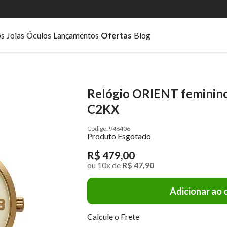
os
Joias
Óculos
Lançamentos
Ofertas
Blog
Relógio ORIENT feminin
C2KX
946406
Produto Esgotado
R$ 479,00
ou
10
x
de
R$ 47,90
Adicionar ao 
Calcule o Frete