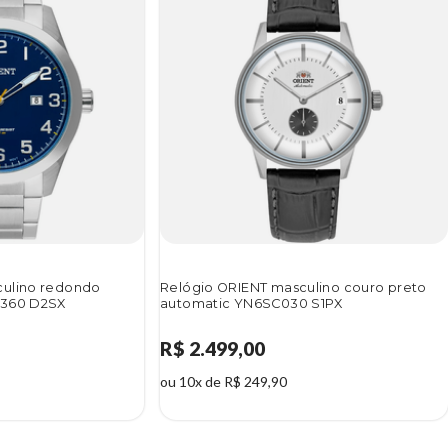
culino redondo
Relógio ORIENT masculino couro preto
1360 D2SX
automatic YN6SC030 S1PX
R$ 2.499,00
ou 10x de R$ 249,90