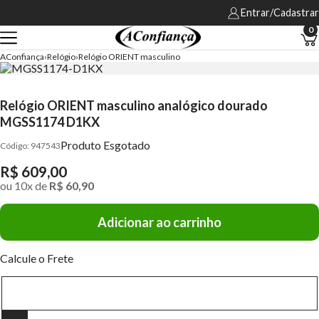
Entrar/Cadastrar
0
AConfiança
Relógio
Relógio ORIENT masculino
Relógio ORIENT masculino analógico dourado
MGSS1174 D1KX
Produto Esgotado
947543
R$ 609,00
ou
10
x
de
R$ 60,90
Adicionar ao carrinho
Calcule o Frete