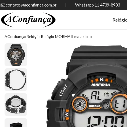
contato@aconfianca.com.br          |          Whatsapp 11 4739-8933
Relógi
AConfiança
Relógio
Relógio MORMAII masculino