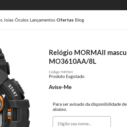
os
Joias
Óculos
Lançamentos
Ofertas
Blog
Relógio MORMAII masculi
MO3610AA/8L
945961
Produto Esgotado
Avise-Me
Para ser avisado da disponibilidade d
abaixo.