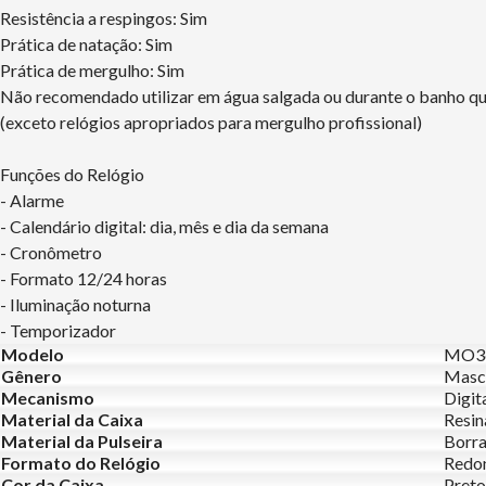
Resistência a respingos: Sim
Prática de natação: Sim
Prática de mergulho: Sim
Não recomendado utilizar em água salgada ou durante o banho q
(exceto relógios apropriados para mergulho profissional)
Funções do Relógio
- Alarme
- Calendário digital: dia, mês e dia da semana
- Cronômetro
- Formato 12/24 horas
- Iluminação noturna
- Temporizador
Modelo
MO3
Gênero
Masc
Mecanismo
Digit
Material da Caixa
Resin
Material da Pulseira
Borr
Formato do Relógio
Redo
Cor da Caixa
Preto