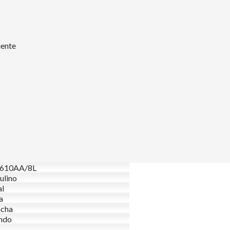
uente
610AA/8L
ulino
al
a
acha
ndo