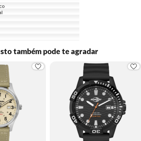
ico
al
Isto também pode te agradar