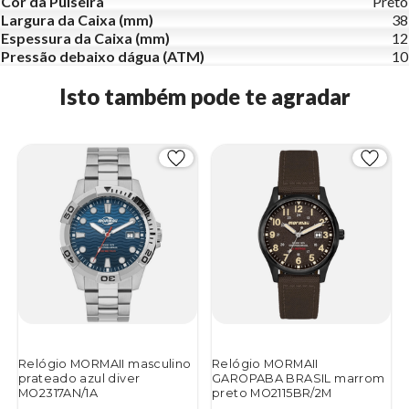
Cor da Pulseira
Preto
Largura da Caixa (mm)
38
Espessura da Caixa (mm)
12
Pressão debaixo dágua (ATM)
10
Isto também pode te agradar
Relógio MORMAII masculino
Relógio MORMAII
prateado azul diver
GAROPABA BRASIL marrom
MO2317AN/1A
preto MO2115BR/2M