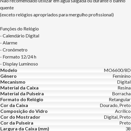
Não recomendado utilizar em água salgada ou durante o banho
quente
(exceto relógios apropriados para mergulho profissional)
Funções do Relógio
- Calendário Digital
- Alarme
- Cronômetro
- Formato 12/24 h
- Display Luminoso
Modelo
MO6600/8D
Gênero
Feminino
Mecanismo
Digital
Material da Caixa
Resina
Material da Pulseira
Borracha
Formato do Relógio
Retangular
Cor da Caixa
Dourado, Preto
Composição do Vidro
Acrílico
Cor do Mostrador
Digital, Preto
Cor da Pulseira
Preto
Largura da Caixa (mm)
38