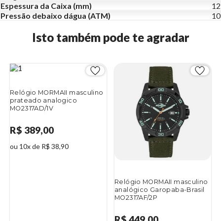
Espessura da Caixa (mm)
12
Pressão debaixo dágua (ATM)
10
Isto também pode te agradar
Relógio MORMAII masculino
prateado analogico
MO2317AD/1V
R$ 389,00
ou 10x de R$ 38,90
Relógio MORMAII masculino
analógico Garopaba-Brasil
MO2317AF/2P
R$ 449,00