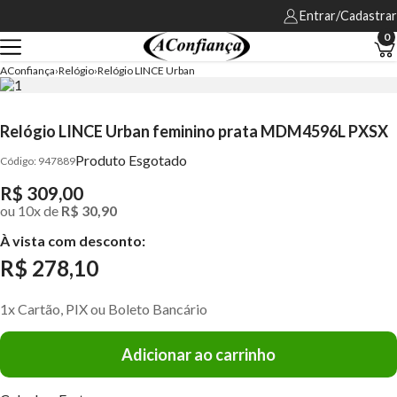
Entrar/Cadastrar
0
AConfiança
Relógio
Relógio LINCE Urban
Relógio LINCE Urban feminino prata MDM4596L PXSX
Produto Esgotado
947889
R$ 309,00
ou
10
x
de
R$ 30,90
À vista com desconto:
R$ 278,10
1x Cartão, PIX ou Boleto Bancário
Adicionar ao carrinho