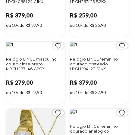
LRGM068L24 C1KX
LRGH267L25 B2KX
R$ 379,00
R$ 259,00
ou 10x de R$ 37,90
ou 10x de R$ 25,90
Relógio LINCE masculino
Relógio LINCE feminino
couro cinza preto
dourado prateado
MRCH287L46 G2GX
LRGH294L23 S1KX
R$ 279,00
R$ 379,00
ou 10x de R$ 27,90
ou 10x de R$ 37,90
Relógio LINCE feminino
dourado analogico