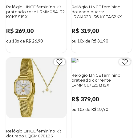
Relógio LINCE feminino kit
Relógio LINCE feminino
prateado rose LRMM064L32
dourado quartz
K0K8S1SX
LRGM020L36 K0FAS2KX
R$ 269,00
R$ 319,00
ou 10x de R$ 26,90
ou 10x de R$ 31,90
Relógio LINCE feminino
prateado corrente
LRMM067L25 B1SX
R$ 379,00
ou 10x de R$ 37,90
Relógio LINCE feminino kit
dourado LQGM078L23