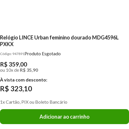
Relógio LINCE Urban feminino dourado MDG4596L
PXKX
Produto Esgotado
947891
R$ 359,00
ou
10
x
de
R$ 35,90
À vista com desconto:
R$ 323,10
1x Cartão, PIX ou Boleto Bancário
Adicionar ao carrinho