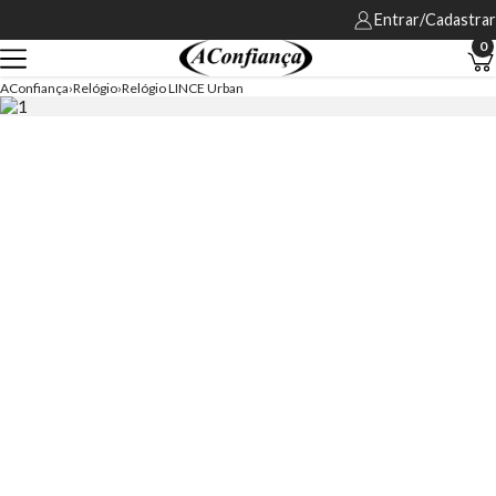
Entrar/Cadastrar
0
AConfiança
Relógio
Relógio LINCE Urban