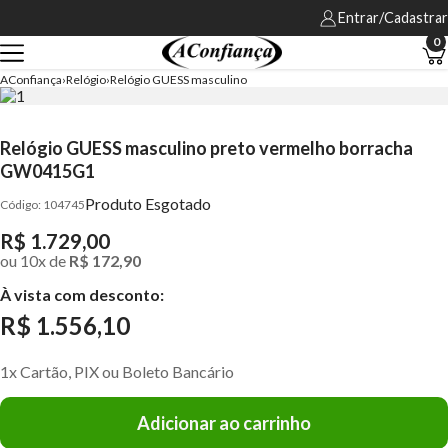
Entrar/Cadastrar
0
AConfiança
Relógio
Relógio GUESS masculino
Relógio GUESS masculino preto vermelho borracha
GW0415G1
Produto Esgotado
104745
R$ 1.729,00
ou
10
x
de
R$ 172,90
À vista com desconto:
R$ 1.556,10
1x Cartão, PIX ou Boleto Bancário
Adicionar ao carrinho