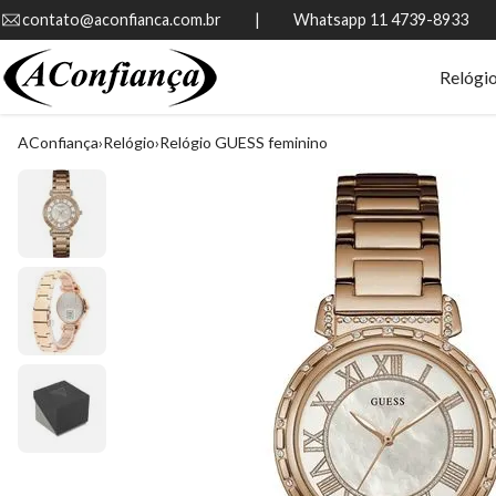
contato@aconfianca.com.br          |          Whatsapp 11 4739-8933
Relógi
AConfiança
Relógio
Relógio GUESS feminino