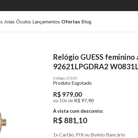
os
Joias
Óculos
Lançamentos
Ofertas
Blog
Relógio GUESS feminino 
92621LPGDRA2 W0831
27223
Produto Esgotado
R$ 979,00
ou
10
x
de
R$ 97,90
À vista com desconto:
R$ 881,10
1x Cartão, PIX ou Boleto Bancário