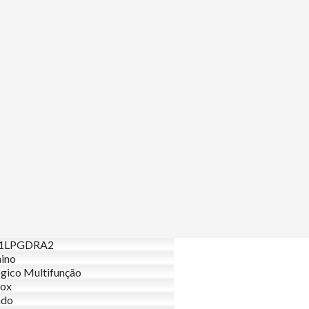
1LPGDRA2
ino
gico Multifunção
nox
ndo