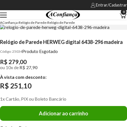
Entrar/Cadastrar
0
AConfiança
Relógio de Parede
Relógio de Parede
Relógio de Parede HERWEG digital 6438-296 madeira
Produto Esgotado
25034
R$ 279,00
ou
10
x
de
R$ 27,90
À vista com desconto:
R$ 251,10
1x Cartão, PIX ou Boleto Bancário
Adicionar ao carrinho