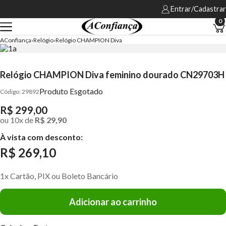
Entrar/Cadastrar
0
AConfiança
Relógio
Relógio CHAMPION Diva
Relógio CHAMPION Diva feminino dourado CN29703H
Produto Esgotado
29892
R$ 299,00
ou
10
x
de
R$ 29,90
À vista com desconto:
R$ 269,10
1x Cartão, PIX ou Boleto Bancário
Adicionar ao carrinho