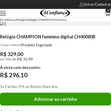
Entrar/Cadastrar
0
AConfiança
Relógio
Relógio CHAMPION feminino
Relógio CHAMPION feminino digital CH40080R
Produto Esgotado
948015
R$ 329,00
ou
10
x
de
R$ 32,90
À vista com desconto:
R$ 296,10
1x Cartão, PIX ou Boleto Bancário
Adicionar ao carrinho