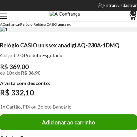
Entrar/Cadastrar
0
AConfiança
Relógio
Relógio CASIO unissex
Relógio CASIO unissex anadigi AQ-230A-1DMQ
Produto Esgotado
14342
R$ 369,00
ou
10
x
de
R$ 36,90
À vista com desconto:
R$ 332,10
1x Cartão, PIX ou Boleto Bancário
Adicionar ao carrinho