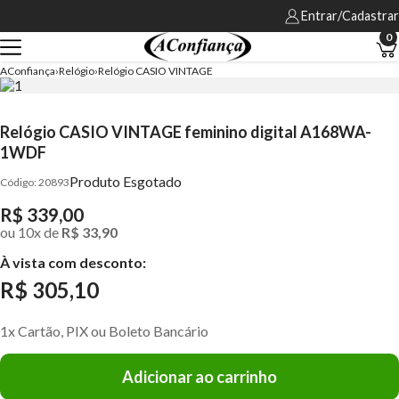
Entrar/Cadastrar
0
AConfiança
Relógio
Relógio CASIO VINTAGE
Relógio CASIO VINTAGE feminino digital A168WA-
1WDF
Produto Esgotado
20893
R$ 339,00
ou
10
x
de
R$ 33,90
À vista com desconto:
R$ 305,10
1x Cartão, PIX ou Boleto Bancário
Adicionar ao carrinho