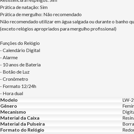
Prática de natação: Sim
Prática de mergulho: Não recomendado
Não recomendado utilizar em água salgada ou durante o banho q
(exceto relógios apropriados para mergulho profissional)
Funções do Relógio
- Calendário Digital
- Alarme
- 10 anos de Bateria
- Botão de Luz
- Cronômetro
- Formato 12/24h
- Hora dual
Modelo
LW-2
Gênero
Femin
Mecanismo
Digit
Material da Caixa
Resin
Material da Pulseira
Borr
Formato do Relógio
Redo