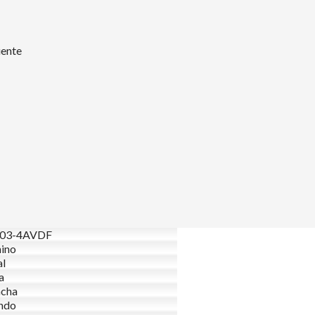
uente
03-4AVDF
ino
al
a
acha
ndo