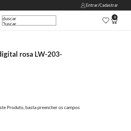
Entrar/Cadastrar
0
Buscar
Buscar
igital rosa LW-203-
este Produto, basta preencher os campos