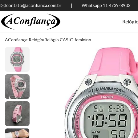
contato@aconfianca.com.br          |          Whatsapp 11 4739-8933
Relógi
AConfiança
Relógio
Relógio CASIO feminino