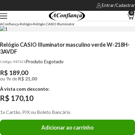
Entrar/Cadastrar
0
AConfiança
Relógio
Relógio CASIO Illuminator
Relógio CASIO Illuminator masculino verde W-218H-
3AVDF
Produto Esgotado
947321
R$ 189,00
ou
9
x
de
R$ 21,00
À vista com desconto:
R$ 170,10
1x Cartão, PIX ou Boleto Bancário
Adicionar ao carrinho