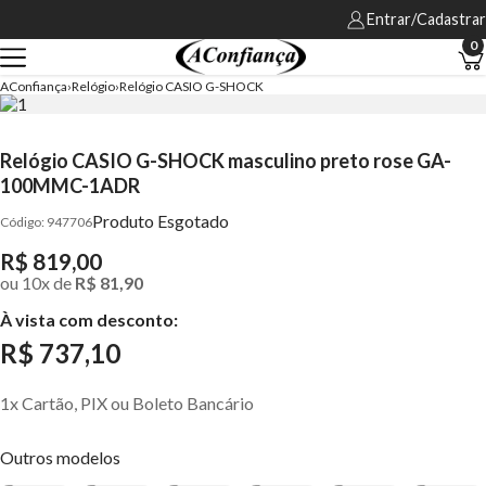
Entrar/Cadastrar
0
AConfiança
Relógio
Relógio CASIO G-SHOCK
Relógio CASIO G-SHOCK masculino preto rose GA-
100MMC-1ADR
Produto Esgotado
947706
R$ 819,00
ou
10
x
de
R$ 81,90
À vista com desconto:
R$ 737,10
1x Cartão, PIX ou Boleto Bancário
Outros modelos