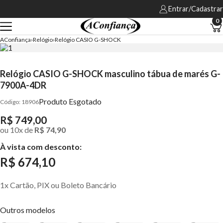
Entrar/Cadastrar
0
AConfiança
Relógio
Relógio CASIO G-SHOCK
Relógio CASIO G-SHOCK masculino tábua de marés G-
7900A-4DR
Produto Esgotado
18906
R$ 749,00
ou
10
x
de
R$ 74,90
À vista com desconto:
R$ 674,10
1x Cartão, PIX ou Boleto Bancário
Outros modelos