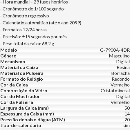
- Hora mundial – 29 fusos horários
- Cronômetro de 1/100 segundo
- Cronômetro regressivo
- Calendário automático (até o ano 2099)
- Formatos 12/24 horas
- Precisão: ±15 segundos por mês
- Peso total da caixa: 68,2 g
Modelo
G-7900A-4DR
Gênero
Masculino
Mecanismo
Digital
Material da Caixa
Resina
Material da Pulseira
Borracha
Formato do Relógio
Redondo
Cor da Caixa
Vermelho
Composição do Vidro
Cristal mineral
Cor do Mostrador
Digital
Cor da Pulseira
Vermelho
Largura da Caixa (mm)
50
Espessura da Caixa (mm)
14
Pressão debaixo dágua (ATM)
20
tipo-de-calendario
sim