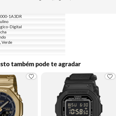
000-1A3DR
ulino
gico-Digital
acha
ndo
, Verde
Isto também pode te agradar