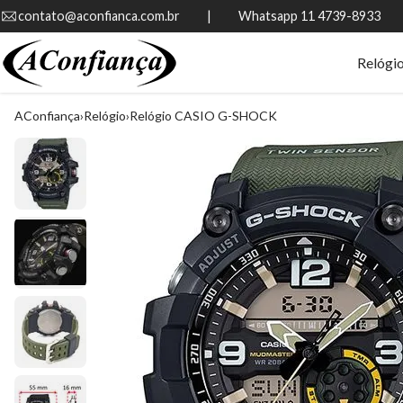
contato@aconfianca.com.br          |          Whatsapp 11 4739-8933
Relógi
AConfiança
Relógio
Relógio CASIO G-SHOCK