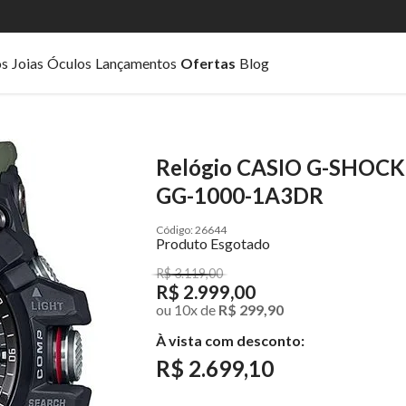
os
Joias
Óculos
Lançamentos
Ofertas
Blog
Relógio CASIO G-SHOCK
GG-1000-1A3DR
26644
Produto Esgotado
R$ 3.119,00
R$ 2.999,00
ou
10
x
de
R$ 299,90
À vista com desconto:
R$ 2.699,10