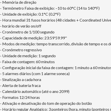
- Memória de direção
- Termômetro Faixa de exibição: –10 to 60°C (14 to 140°F)
- Unidade de exibição: 0.1°C (0.2°F)
- Hora mundial 31 fusos horários (48 cidades + Coordinated Unive
- horário de verão on/off
- Cronômetro de 1/100 segundo
- Capacidade de medição: 23:59'59.99''
- Modos de medição: tempo transcorrido, divisão de tempo e os 
- Cronômetro regressivo
- Unidade de medição: 1 segundo
- Faixa de contagem: 60 minutos
- Configuração inicial da faixa de contagem: 1 minuto a 60 minuto
- 5 alarmes diários (com 1 alarme soneca)
- Sinalização a cada hora
- Alerta de bateria fraca
- Calendário automático (até o ano 2099)
- Formatos 12/24 horas
- Ativação e desativação do tom de operação do botão
- Horário regular Analógico: 3 ponteiros (hora, minuto (ponteiro