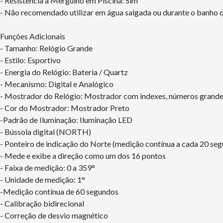
- Resistência a Mergulho em Piscina: Sim
- Não recomendado utilizar em água salgada ou durante o banho q
Funções Adicionais
- Tamanho: Relógio Grande
- Estilo: Esportivo
- Energia do Relógio: Bateria / Quartz
- Mecanismo: Digital e Analógico
- Mostrador do Relógio: Mostrador com indexes, números grande
- Cor do Mostrador: Mostrador Preto
-Padrão de Iluminação: Iluminação LED
- Bússola digital (NORTH)
- Ponteiro de indicação do Norte (medição contínua a cada 20 se
- Mede e exibe a direção como um dos 16 pontos
- Faixa de medição: 0 a 359°
- Unidade de medição: 1°
-Medição contínua de 60 segundos
- Calibração bidirecional
- Correção de desvio magnético