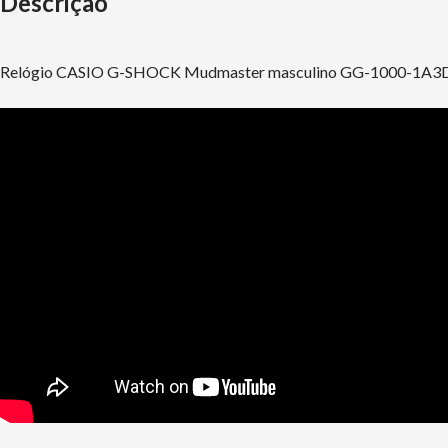
Descrição
Relógio CASIO G-SHOCK Mudmaster masculino GG-1000-1A3