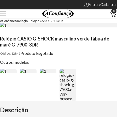
Entrar/Cadastrar
0
AConfiança
Relógio
Relógio CASIO G-SHOCK
Relógio CASIO G-SHOCK masculino verde tábua de
maré G-7900-3DR
Produto Esgotado
12841
Outros modelos
Descrição