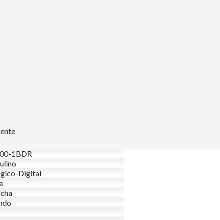
uente
00-1BDR
ulino
gico-Digital
a
acha
ndo