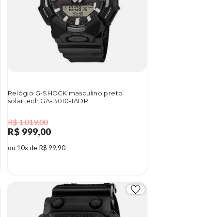
Relógio G-SHOCK masculino preto
solartech GA-B010-1ADR
R$ 1.019,00
R$ 999,00
ou 10x de R$ 99,90
2%