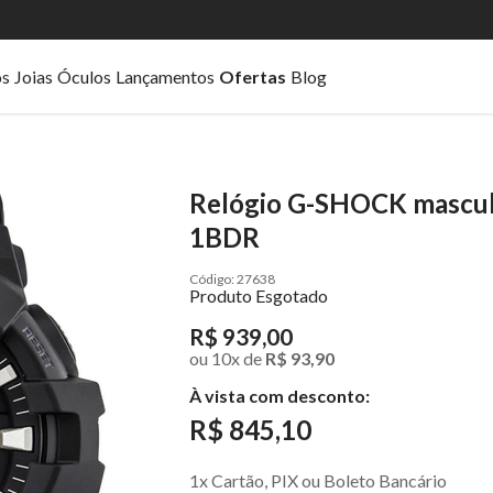
os
Joias
Óculos
Lançamentos
Ofertas
Blog
Relógio G-SHOCK masculi
1BDR
27638
Produto Esgotado
R$ 939,00
ou
10
x
de
R$ 93,90
À vista com desconto:
R$ 845,10
1x Cartão, PIX ou Boleto Bancário