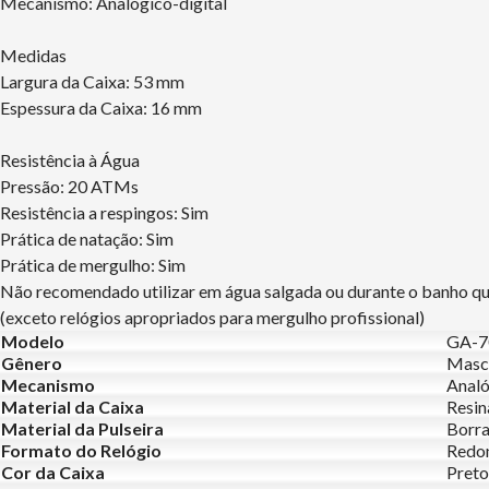
Mecanismo: Analógico-digital
Medidas
Largura da Caixa: 53 mm
Espessura da Caixa: 16 mm
Resistência à Água
Pressão: 20 ATMs
Resistência a respingos: Sim
Prática de natação: Sim
Prática de mergulho: Sim
Não recomendado utilizar em água salgada ou durante o banho q
(exceto relógios apropriados para mergulho profissional)
Modelo
GA-7
Gênero
Masc
Mecanismo
Analó
Material da Caixa
Resin
Material da Pulseira
Borr
Formato do Relógio
Redo
Cor da Caixa
Preto