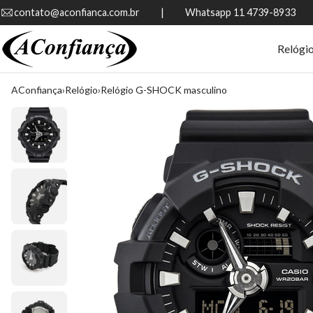
contato@aconfianca.com.br          |          Whatsapp 11 4739-8933
Relógi
AConfiança
Relógio
Relógio G-SHOCK masculino