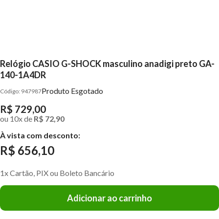
Relógio CASIO G-SHOCK masculino anadigi preto GA-
140-1A4DR
Produto Esgotado
947987
R$ 729,00
ou
10
x
de
R$ 72,90
À vista com desconto:
R$ 656,10
1x Cartão, PIX ou Boleto Bancário
Adicionar ao carrinho