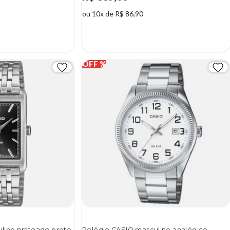
ou 10x de R$ 86,90
lino prateado preto
Relógio CASIO masculino analógico