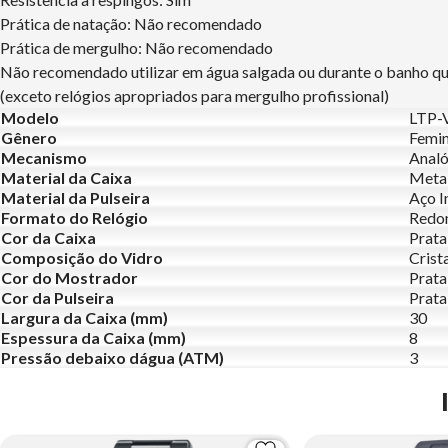
Prática de natação: Não recomendado
Prática de mergulho: Não recomendado
Não recomendado utilizar em água salgada ou durante o banho q
(exceto relógios apropriados para mergulho profissional)
Modelo
LTP-
Gênero
Femin
Mecanismo
Analó
Material da Caixa
Meta
Material da Pulseira
Aço I
Formato do Relógio
Redo
Cor da Caixa
Prata
Composição do Vidro
Crist
Cor do Mostrador
Prata
Cor da Pulseira
Prata
Largura da Caixa (mm)
30
Espessura da Caixa (mm)
8
Pressão debaixo dágua (ATM)
3