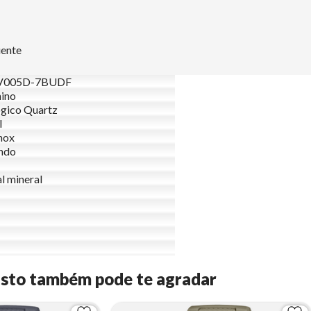
uente
V005D-7BUDF
ino
gico Quartz
l
nox
ndo
al mineral
Isto também pode te agradar