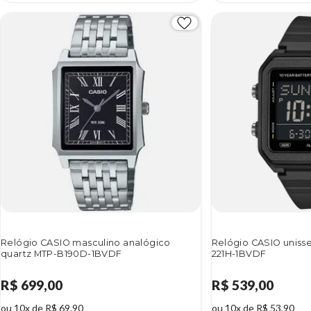
Relógio CASIO masculino analógico
Relógio CASIO unisse
quartz MTP-B190D-1BVDF
221H-1BVDF
R$ 699,00
R$ 539,00
ou 10x de R$ 69,90
ou 10x de R$ 53,90