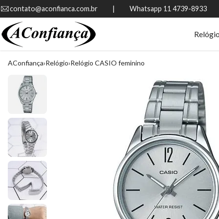
contato@aconfianca.com.br          |          Whatsapp 11 4739-8933
Relógi
AConfiança
Relógio
Relógio CASIO feminino