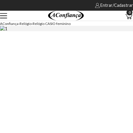
Entrar/Cadastrar
0
AConfiança
Relógio
Relógio CASIO feminino