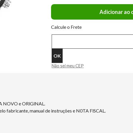
Adicionar ao 
Calcule o Frete
Não sei meu CEP
2A NOVO e ORlGlNAL.
elo fabricante, manual de instruções e N0TA FlSCAL.