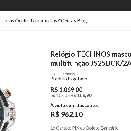
os
Joias
Óculos
Lançamentos
Ofertas
Blog
Relógio TECHNOS mascul
multifunção JS25BCK/2
108933
Produto Esgotado
R$ 1.069,00
ou
10
x
de
R$ 106,90
À vista com desconto:
R$ 962,10
1x Cartão, PIX ou Boleto Bancário