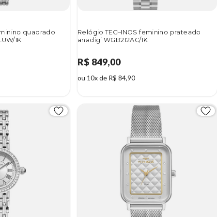
minino quadrado
Relógio TECHNOS feminino prateado
5LUW/1K
anadigi WGB212AC/1K
R$ 849,00
ou 10x de R$ 84,90