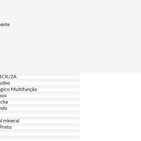
uente
BCK/2A
ulino
gico Multifunção
nox
acha
ndo
al mineral
 Preto