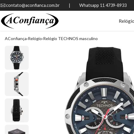
contato@aconfianca.com.br          |          Whatsapp 11 4739-8933
Relógi
AConfiança
Relógio
Relógio TECHNOS masculino