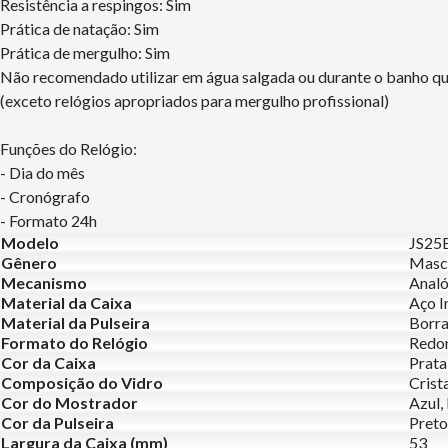
Resistência a respingos: Sim
Prática de natação: Sim
Prática de mergulho: Sim
Não recomendado utilizar em água salgada ou durante o banho q
(exceto relógios apropriados para mergulho profissional)
Funções do Relógio:
- Dia do mês
- Cronógrafo
- Formato 24h
Modelo
JS25
Gênero
Masc
Mecanismo
Analó
Material da Caixa
Aço I
Material da Pulseira
Borr
Formato do Relógio
Redo
Cor da Caixa
Prata
Composição do Vidro
Crist
Cor do Mostrador
Azul,
Cor da Pulseira
Preto
Largura da Caixa (mm)
53