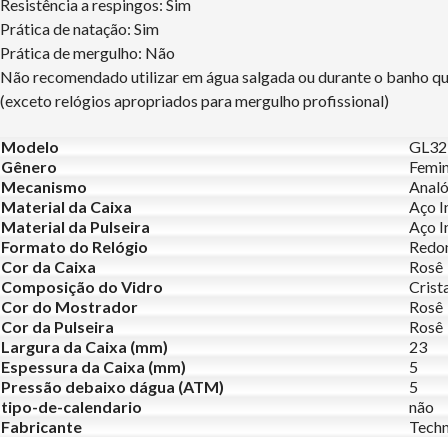
Resistência a respingos: Sim
Prática de natação: Sim
Prática de mergulho: Não
Não recomendado utilizar em água salgada ou durante o banho q
(exceto relógios apropriados para mergulho profissional)
Modelo
GL32
Gênero
Femin
Mecanismo
Analó
Material da Caixa
Aço I
Material da Pulseira
Aço I
Formato do Relógio
Redo
Cor da Caixa
Rosê
Composição do Vidro
Crist
Cor do Mostrador
Rosê
Cor da Pulseira
Rosê
Largura da Caixa (mm)
23
Espessura da Caixa (mm)
5
Pressão debaixo dágua (ATM)
5
tipo-de-calendario
não
Fabricante
Tech