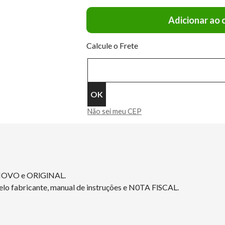
Adicionar ao 
Calcule o Frete
Não sei meu CEP
 NOVO e ORlGlNAL.
elo fabricante, manual de instruções e N0TA FlSCAL.