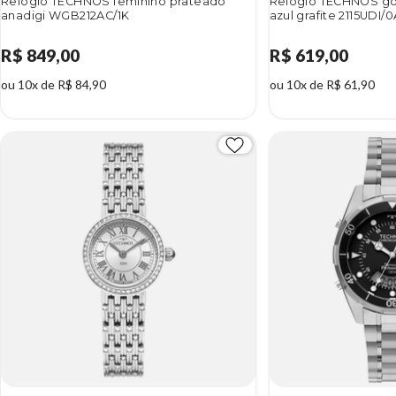
Relógio TECHNOS feminino prateado
Relógio TECHNOS gol
anadigi WGB212AC/1K
azul grafite 2115UDI/0
R$ 849,00
R$ 619,00
ou 10x de R$ 84,90
ou 10x de R$ 61,90