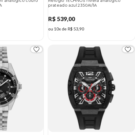
f analógico couro
Relógio TECHNOS riviera analógico
A
prateado azul 2350AI/1A
R$ 539,00
ou 10x de R$ 53,90