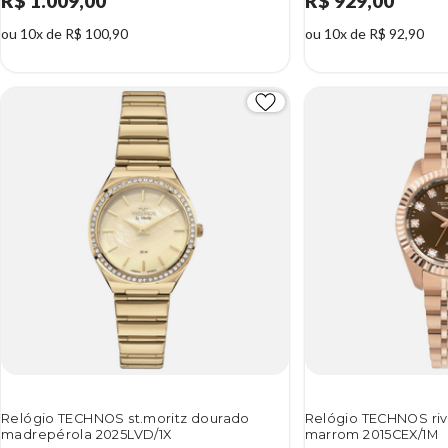
R$ 1.009,00
R$ 929,00
ou 10x de R$ 100,90
ou 10x de R$ 92,90
Relógio TECHNOS st.moritz dourado
Relógio TECHNOS riv
madrepérola 2025LVD/1X
marrom 2015CEX/1M