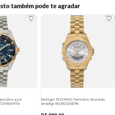
Isto também pode te agradar
sculino azul
Relógio TECHNOS feminino dourado
T2060AF/1A
anadigi WGB212AB/1K