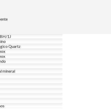
uente
BH/1J
ino
gico Quartz
nox
nox
ndo
al mineral
nos