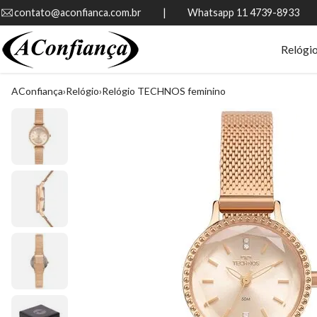
contato@aconfianca.com.br          |          Whatsapp 11 4739-8933
Relógi
AConfiança
Relógio
Relógio TECHNOS feminino