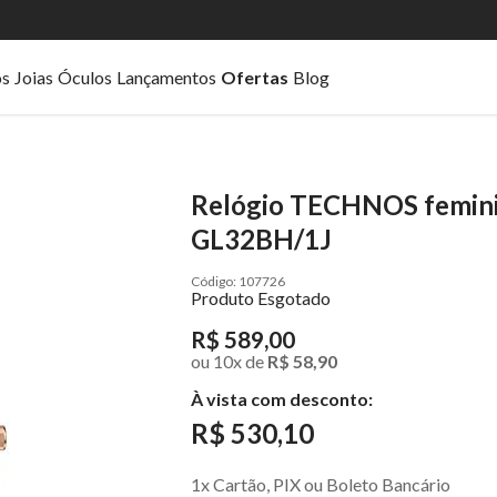
os
Joias
Óculos
Lançamentos
Ofertas
Blog
Relógio TECHNOS feminin
GL32BH/1J
107726
Produto Esgotado
R$ 589,00
ou
10
x
de
R$ 58,90
À vista com desconto:
R$ 530,10
1x Cartão, PIX ou Boleto Bancário