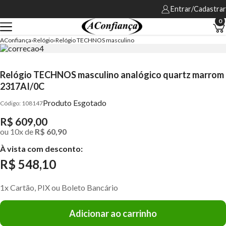
Entrar/Cadastrar
0
AConfiança
Relógio
Relógio TECHNOS masculino
Relógio TECHNOS masculino analógico quartz marrom
2317AI/0C
Produto Esgotado
108147
R$ 609,00
ou
10
x
de
R$ 60,90
À vista com desconto:
R$ 548,10
1x Cartão, PIX ou Boleto Bancário
Adicionar ao carrinho