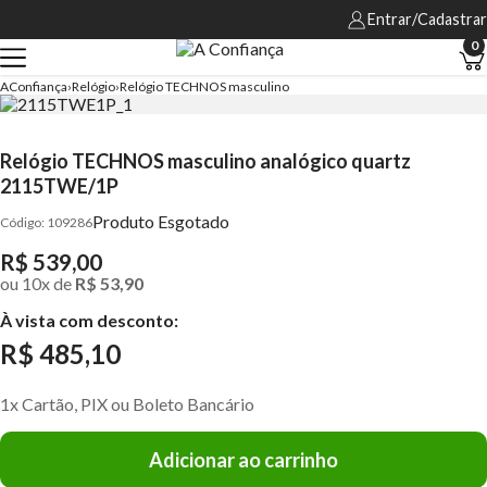
Entrar/Cadastrar
0
AConfiança
Relógio
Relógio TECHNOS masculino
Relógio TECHNOS masculino analógico quartz
2115TWE/1P
Produto Esgotado
109286
R$ 539,00
ou
10
x
de
R$ 53,90
À vista com desconto:
R$ 485,10
1x Cartão, PIX ou Boleto Bancário
Adicionar ao carrinho