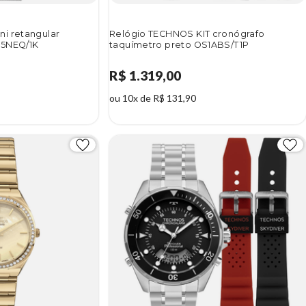
i retangular
Relógio TECHNOS KIT cronógrafo
35NEQ/1K
taquímetro preto OS1ABS/T1P
R$ 1.319,00
ou 10x de R$ 131,90