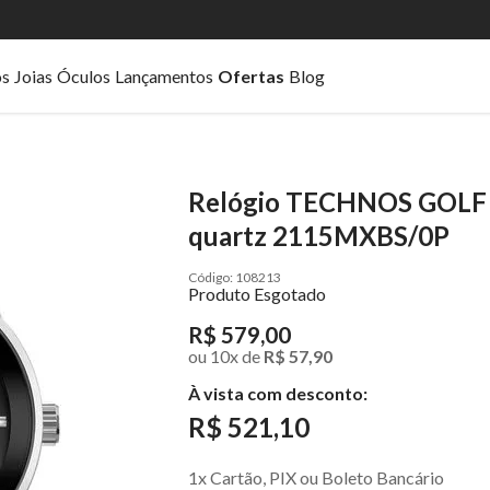
os
Joias
Óculos
Lançamentos
Ofertas
Blog
Relógio TECHNOS GOLF m
quartz 2115MXBS/0P
108213
Produto Esgotado
R$ 579,00
ou
10
x
de
R$ 57,90
À vista com desconto:
R$ 521,10
1x Cartão, PIX ou Boleto Bancário