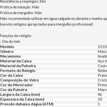
Resistência a respingos: Sim
Prática de natação: Não
Prática de mergulho: Não
Não recomendado utilizar em água salgada ou durante o banho q
(exceto relógios apropriados para mergulho profissional)
Funções do relógio:
- Dia do mês
Modelo
2115
Gênero
Masc
Mecanismo
Analó
Material da Caixa
Aço I
Material da Pulseira
Cour
Formato do Relógio
Redo
Cor da Caixa
Prata
Composição do Vidro
Crist
Cor do Mostrador
Preto
Cor da Pulseira
Marr
Largura da Caixa (mm)
46
Espessura da Caixa (mm)
10
Pressão debaixo dágua (ATM)
5