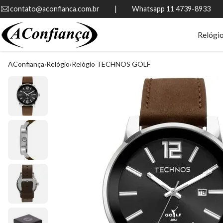
contato@aconfianca.com.br          |          Whatsapp 11 4739-8933
Relógi
AConfiança
Relógio
Relógio TECHNOS GOLF