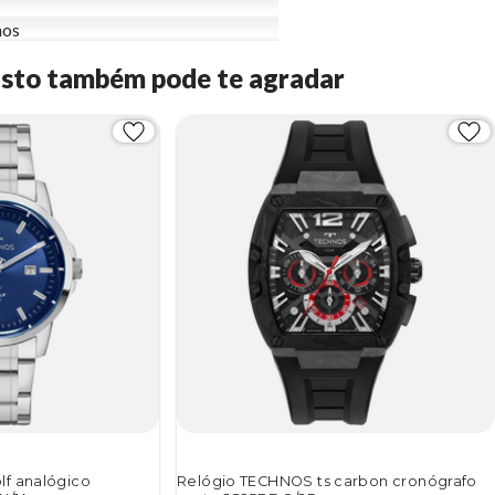
nos
Isto também pode te agradar
f analógico
Relógio TECHNOS ts carbon cronógrafo