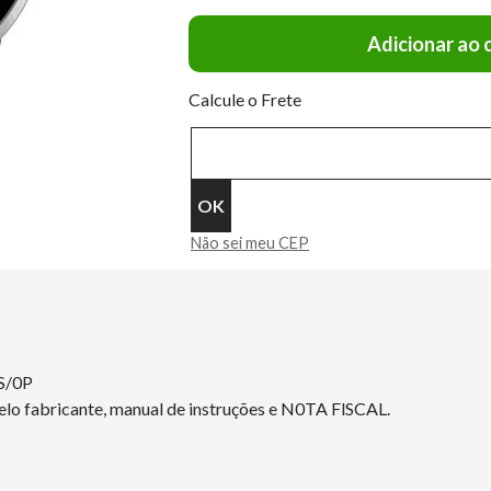
Adicionar ao 
Calcule o Frete
Não sei meu CEP
S/0P
elo fabricante, manual de instruções e N0TA FlSCAL.