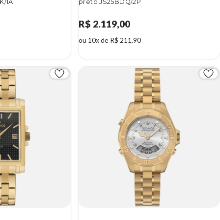
K/1A
preto JS25BDQ/2P
R$ 2.119,00
ou 10x de R$ 211,90