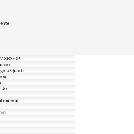
uente
MXBS/0P
ulino
gico Quartz
nox
o
ndo
al mineral
om