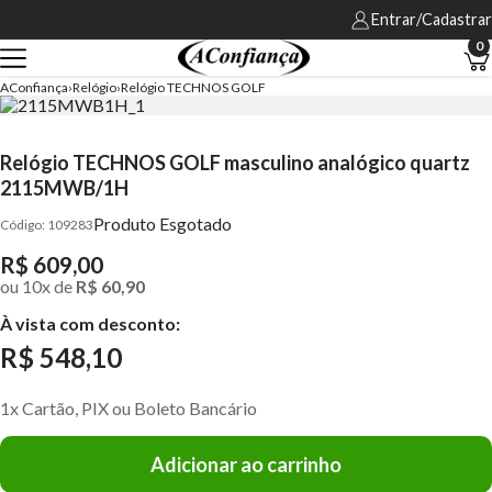
Entrar/Cadastrar
0
AConfiança
Relógio
Relógio TECHNOS GOLF
Relógio TECHNOS GOLF masculino analógico quartz
2115MWB/1H
Produto Esgotado
109283
R$ 609,00
ou
10
x
de
R$ 60,90
À vista com desconto:
R$ 548,10
1x Cartão, PIX ou Boleto Bancário
Adicionar ao carrinho