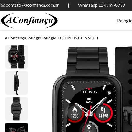
contato@aconfianca.com.br          |          Whatsapp 11 4739-8933
Relógi
AConfiança
Relógio
Relógio TECHNOS CONNECT