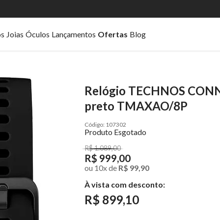
os
Joias
Óculos
Lançamentos
Ofertas
Blog
Relógio TECHNOS CONNE
preto TMAXAO/8P
107302
Produto Esgotado
R$ 1.089,00
R$ 999,00
ou
10
x
de
R$ 99,90
À vista com desconto:
R$ 899,10