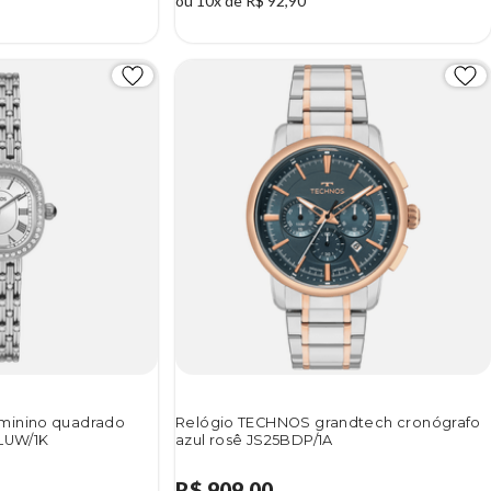
ou 10x de R$ 92,90
minino quadrado
Relógio TECHNOS grandtech cronógrafo
5LUW/1K
azul rosê JS25BDP/1A
R$ 909,00