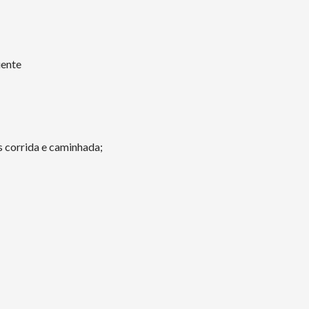
uente
s corrida e caminhada;