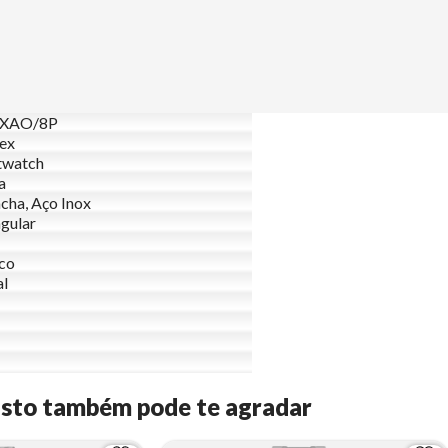
XAO/8P
ex
twatch
a
cha, Aço Inox
gular
ico
al
Isto também pode te agradar