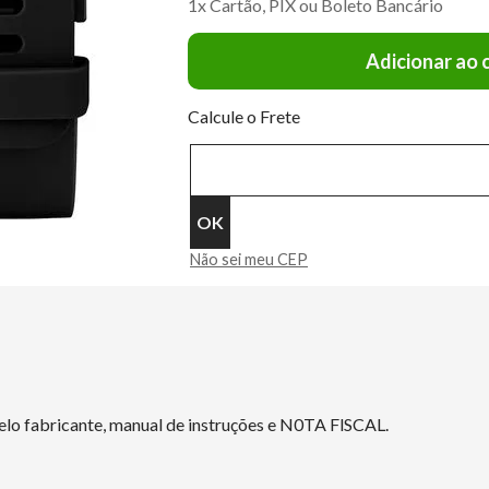
1x Cartão, PIX ou Boleto Bancário
Adicionar ao 
Calcule o Frete
Não sei meu CEP
elo fabricante, manual de instruções e N0TA FlSCAL.