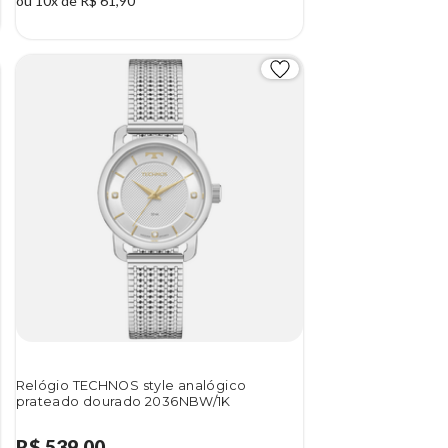
ou 10x de R$ 61,90
Relógio TECHNOS style analógico
prateado dourado 2036NBW/1K
R$ 539,00