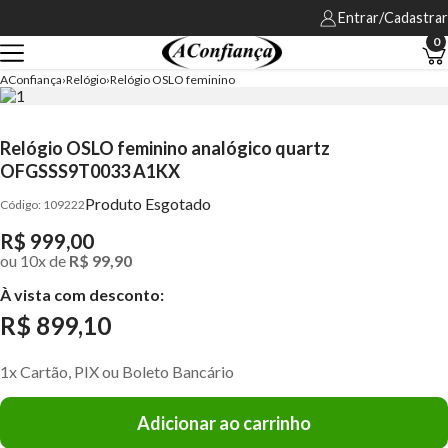
Entrar/Cadastrar
0
AConfiança
Relógio
Relógio OSLO feminino
Relógio OSLO feminino analógico quartz
OFGSSS9T0033 A1KX
Produto Esgotado
109222
R$ 999,00
ou
10
x
de
R$ 99,90
À vista com desconto:
R$ 899,10
1x Cartão, PIX ou Boleto Bancário
Adicionar ao carrinho