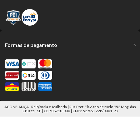
Formas de pagamento
ACONFIANÇA - Relojoaria e Joalheria | Rua Prof. Flaviano de Melo 952 Mogi das
Cruzes - SP | CEP 08710-000 | CNPJ: 52.563.228/0001-93