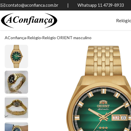
contato@aconfianca.com.br          |          Whatsapp 11 4739-8933
Relógi
AConfiança
Relógio
Relógio ORIENT masculino