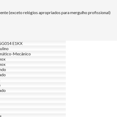
nte (exceto relógios apropriados para mergulho profissional)
G014 E1KX
ulino
mático-Mecânico
nox
nox
ndo
ado
a
e
ado
t