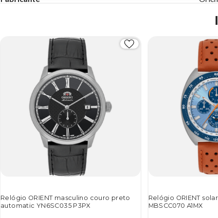
Relógio ORIENT masculino couro preto
Relógio ORIENT sola
automatic YN6SC035 P3PX
MBSCC070 A1MX