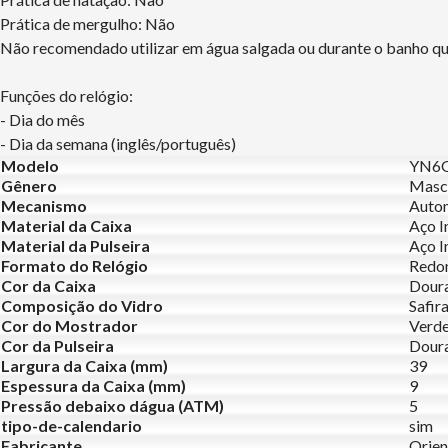
Prática de mergulho: Não
Não recomendado utilizar em água salgada ou durante o banho que
Funções do relógio:
- Dia do mês
- Dia da semana (inglês/português)
Modelo
YN6G
Gênero
Masc
Mecanismo
Auto
Material da Caixa
Aço I
Material da Pulseira
Aço I
Formato do Relógio
Redo
Cor da Caixa
Dour
Composição do Vidro
Safir
Cor do Mostrador
Verd
Cor da Pulseira
Dour
Largura da Caixa (mm)
39
Espessura da Caixa (mm)
9
Pressão debaixo dágua (ATM)
5
tipo-de-calendario
sim
Fabricante
Orien