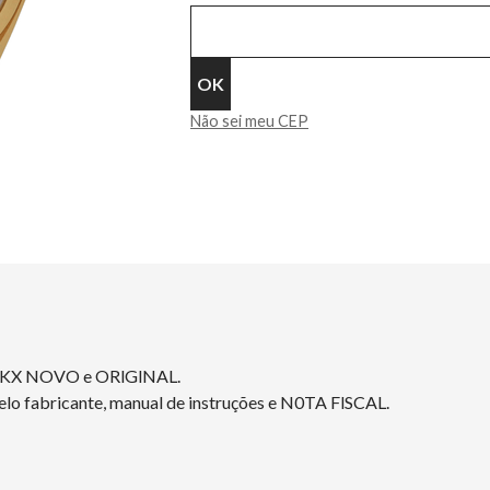
Não sei meu CEP
E1KX NOVO e ORlGlNAL.
elo fabricante, manual de instruções e N0TA FlSCAL.