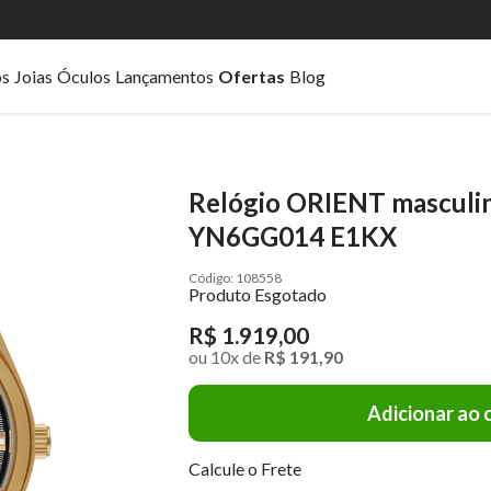
os
Joias
Óculos
Lançamentos
Ofertas
Blog
Relógio ORIENT masculi
YN6GG014 E1KX
108558
Produto Esgotado
R$ 1.919,00
ou
10
x
de
R$ 191,90
Adicionar ao 
Calcule o Frete