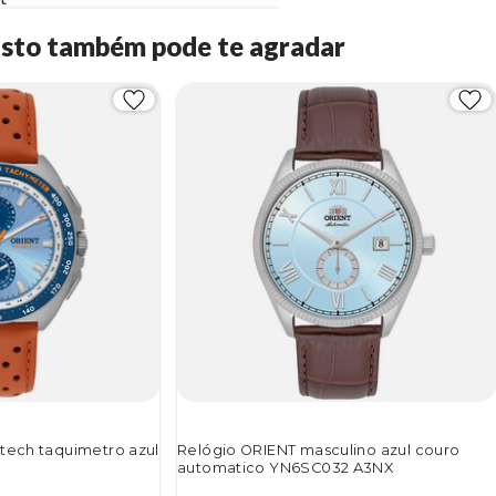
Isto também pode te agradar
rtech taquimetro azul
Relógio ORIENT masculino azul couro
automatico YN6SC032 A3NX