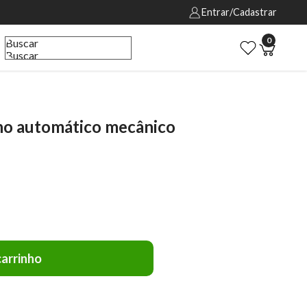
Entrar/Cadastrar
0
Buscar
Buscar
no automático mecânico
carrinho